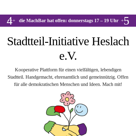
4
5
MachBar hat offen: donnerstags 17 – 19 Uhr
+++
+++
Son
Stadtteil-Initiative Heslach
e.V.
Kooperative Plattform für einen vielfältigen, lebendigen
Stadtteil. Handgemacht, ehrenamtlich und gemeinnützig. Offen
für alle demokratischen Menschen und Ideen. Mach mit!