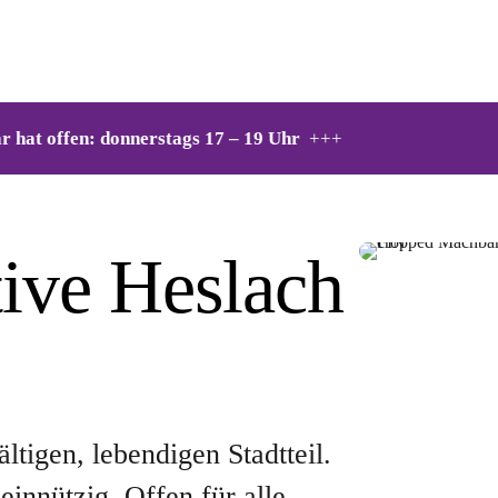
ags 17 – 19 Uhr
+++
ative Heslach
ltigen, lebendigen Stadtteil.
nnützig. Offen für alle