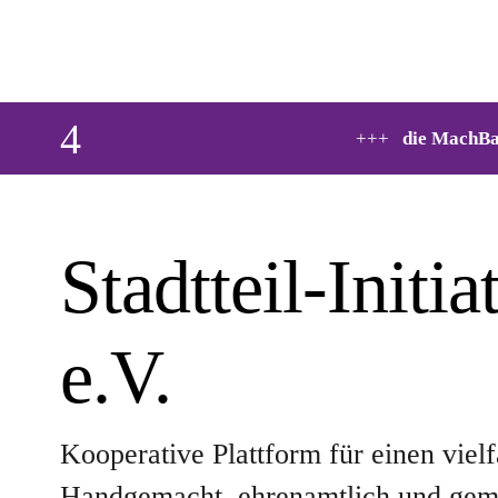
4
+++
die MachBar hat offen: donnerst
Stadtteil-Initi
e.V.
Kooperative Plattform für einen vielfä
Handgemacht, ehrenamtlich und gemei