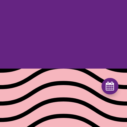
Instagram

Machbar Süd
Gastgeber*in werden
Verein & Satzung
Mitglied werden
Partner
Organisation mithelfen
Kontakt
Spenden
Mitglieder-Login