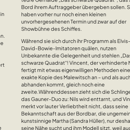
Bord ihrem Auftraggeber übergeben sollen. S
in
haben vorher nur noch einen kleinen
unvorhergesehenen Termin und zwar auf der
Showbühne des Schiffes.
n.
Während sie sich durch ihr Programm als Elvis
ie
David-Bowie-Imitatoren quälen, nutzen
Unbekannte die Gelegenheit und stehlen „Da
schwarze Quadrat“! Vincent, der verhinderte 
rt
fertigt mit etwas eigenwilligen Methoden ein
exakte Kopie des Malewitsch an – und als auc
abhanden kommt, gleich noch eine
zweite.Währenddessen zieht sich die Schling
das Gauner-Duo zu: Nils wird enttarnt, und Vi
merkt vor lauter Verliebtheit nicht, dass seine
Bekanntschaft aus der Bordbar, die ungemei
kunstsinnige Martha (Sandra Hüller), nur desh
e
seine Nähe sucht und ihm Modell sitzt, weil au