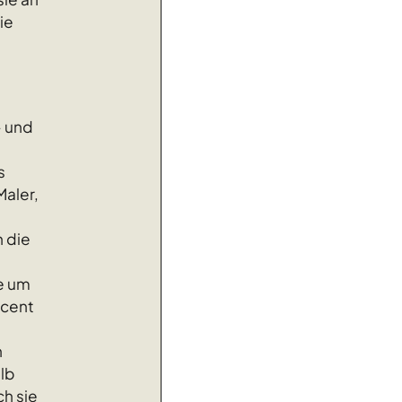
ie
- und
s
Maler,
e
h die
e um
ncent
n
alb
ch sie