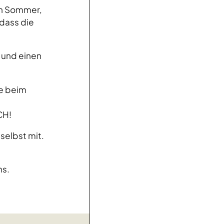
en Sommer,
 dass die
 und einen
de beim
CH!
selbst mit.
ns.