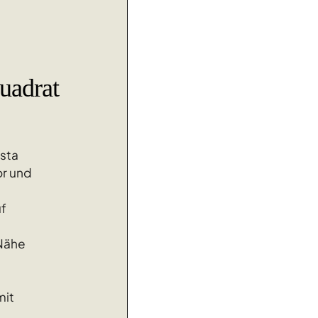
uadrat
sta
r und
uf
 Nähe
mit