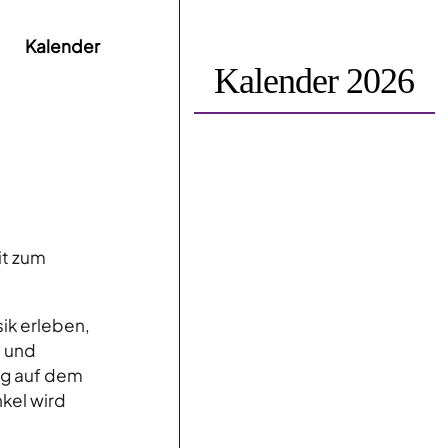
Kalender
Kalender 2026
it zum
ik erleben,
n und
g auf dem
kel wird