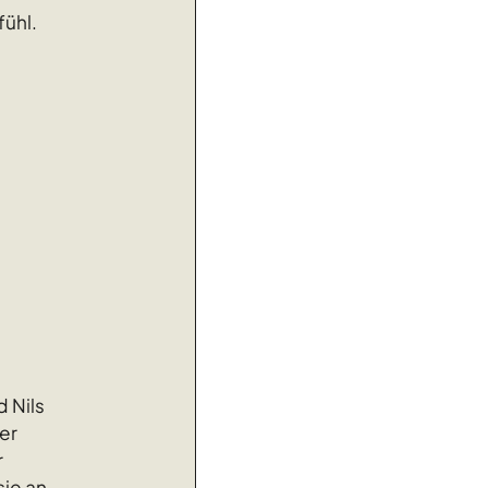
fühl.
 Nils
rer
r
ie an