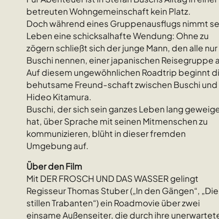
betreuten Wohngemeinschaft kein Platz.
Doch während eines Gruppenausflugs nimmt se
Leben eine schicksalhafte Wendung: Ohne zu
zögern schließt sich der junge Mann, den alle nur
Buschi nennen, einer japanischen Reisegruppe a
Auf diesem ungewöhnlichen Roadtrip beginnt d
behutsame Freund-schaft zwischen Buschi und
Hideo Kitamura.
Buschi, der sich sein ganzes Leben lang geweige
hat, über Sprache mit seinen Mitmenschen zu
kommunizieren, blüht in dieser fremden
Umgebung auf.
Über den Film
Mit DER FROSCH UND DAS WASSER gelingt
Regisseur Thomas Stuber („In den Gängen“, „Die
stillen Trabanten“) ein Roadmovie über zwei
einsame Außenseiter, die durch ihre unerwartet