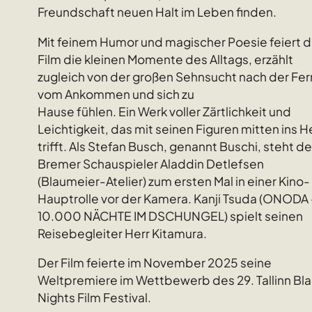
Freundschaft neuen Halt im Leben finden.
Mit feinem Humor und magischer Poesie feiert d
Film die kleinen Momente des Alltags, erzählt
zugleich von der großen Sehnsucht nach der Fer
vom Ankommen und sich zu
Hause fühlen. Ein Werk voller Zärtlichkeit und
Leichtigkeit, das mit seinen Figuren mitten ins H
trifft. Als Stefan Busch, genannt Buschi, steht de
Bremer Schauspieler Aladdin Detlefsen
(Blaumeier-Atelier) zum ersten Mal in einer Kino-
Hauptrolle vor der Kamera. Kanji Tsuda (ONODA 
10.000 NÄCHTE IM DSCHUNGEL) spielt seinen
Reisebegleiter Herr Kitamura.
Der Film feierte im November 2025 seine
Weltpremiere im Wettbewerb des 29. Tallinn Bl
Nights Film Festival.