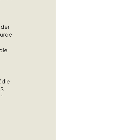
 der
wurde
die
d
ödie
AS
“