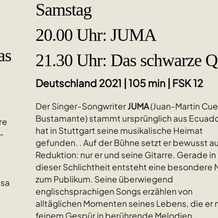
Samstag
20.00 Uhr: JUMA
as
21.30 Uhr: Das schwarze Q
Deutschland 2021 | 105 min | FSK 12
Der Singer-Songwriter
JUMA
(Juan-Martin Cue
Bustamante) stammt ursprünglich aus Ecuado
re
hat in Stuttgart seine musikalische Heimat
-
gefunden. . Auf der Bühne setzt er bewusst a
Reduktion: nur er und seine Gitarre. Gerade in
dieser Schlichtheit entsteht eine besondere
zum Publikum. Seine überwiegend
ssa
englischsprachigen Songs erzählen von
alltäglichen Momenten seines Lebens, die er 
feinem Gespür in berührende Melodien