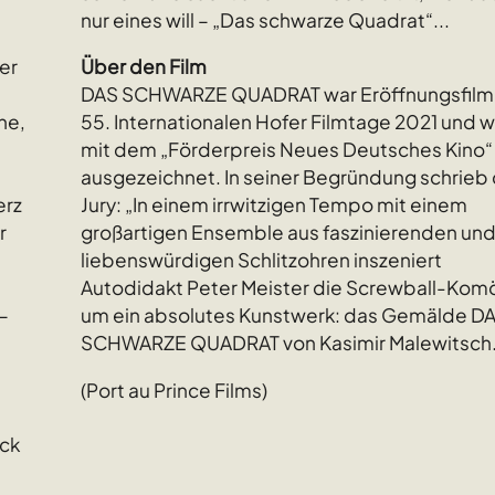
nur eines will – „Das schwarze Quadrat“...
er
Über den Film
DAS SCHWARZE QUADRAT war Eröffnungsfilm
ne,
55. Internationalen Hofer Filmtage 2021 und 
mit dem „Förderpreis Neues Deutsches Kino“
ausgezeichnet. In seiner Begründung schrieb 
erz
Jury: „In einem irrwitzigen Tempo mit einem
r
großartigen Ensemble aus faszinierenden un
liebenswürdigen Schlitzohren inszeniert
Autodidakt Peter Meister die Screwball-Kom
–
um ein absolutes Kunstwerk: das Gemälde D
SCHWARZE QUADRAT von Kasimir Malewitsch.
(Port au Prince Films)
ack