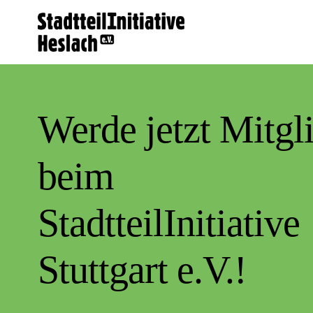
Skip
To
Content
Werde jetzt Mitgl
beim
StadtteilInitiative
Stuttgart e.V.!