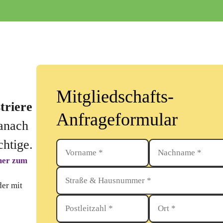
Mitgliedschafts-
striere
Anfrageformular
anach
chtige.
Vorname
Nachname
mmer zum
Straße
&
der mit
Hausnummer
Postleitzahl
Ort