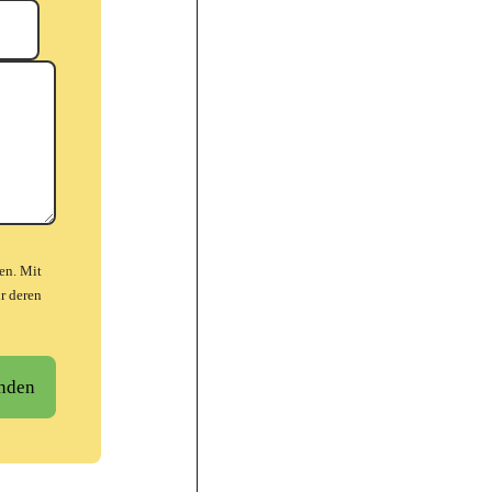
en. Mit
r deren
nden